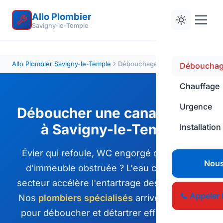
Allo Plombier
Savigny-le-Temple
Allo Plombier Savigny-le-Temple
Débouchage canalisation
Déboucha
Chauffage
Urgence
Déboucher une canalisation
à Savigny-le-Temple
Installation
Évier qui refoule, WC engorgé ou colonne
Nous
d'immeuble obstruée ? L'eau calcaire du
secteur accélère l'entartrage des conduites.
📞 Appeler 
Nos
plombiers spécialisés
arrivent équipés
pour déboucher et détartrer efficacement.