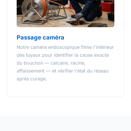
Passage caméra
Notre caméra endoscopique filme l'intérieur
des tuyaux pour identifier la cause exacte
du bouchon — calcaire, racine,
affaissement — et vérifier l'état du réseau
après curage.