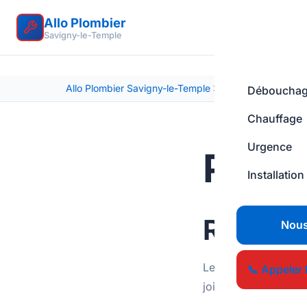
Allo Plombier
Savigny-le-Temple
Allo Plombier Savigny-le-Temple
Politique de confid
Déboucha
Chauffage
Urgence
Polit
Installation
Respons
Nous
Le responsable du t
📞 Appeler 
joignable à l'adres