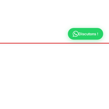
Discutons !
E D'INTERVENTION
LÉGAL
gny-le-Temple
Mentions légales
son
Politique de confidentialité
-Saint-Denis
dy
ée-sur-Seine
un