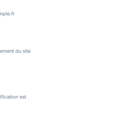
mple.fr
nement du site
fication est